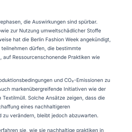
rephasen
, die Auswirkungen sind spürbar.
owie zur Nutzung umweltschädlicher Stoffe
weise hat die
Berlin Fashion Week
angekündigt,
 teilnehmen dürfen, die bestimmte
t, auf
Ressourcenschonende Praktiken
wie
oduktionsbedingungen
und
CO₂-Emissionen
zu
Auch markenübergreifende Initiativen wie der
n
Textilmüll
. Solche Ansätze zeigen, dass die
chaffung eines nachhaltigeren
 zu verändern, bleibt jedoch abzuwarten.