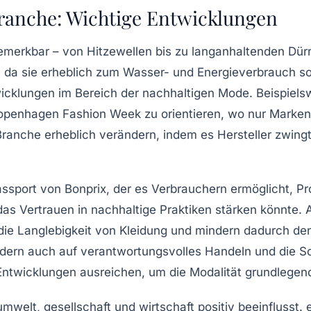
branche: Wichtige Entwicklungen
bemerkbar – von
Hitzewellen
bis zu
langanhaltenden Dür
, da sie erheblich zum Wasser- und Energieverbrauch s
wicklungen im Bereich der
nachhaltigen Mode
. Beispiels
openhagen Fashion Week
zu orientieren, wo nur Marken
Branche erheblich verändern, indem es Hersteller zwing
assport
von Bonprix, der es Verbrauchern ermöglicht,
Pr
as Vertrauen in nachhaltige Praktiken stärken könnte. 
die
Langlebigkeit
von Kleidung und mindern dadurch de
ndern auch auf verantwortungsvolles Handeln und die S
ntwicklungen ausreichen, um die Modalität grundlegend