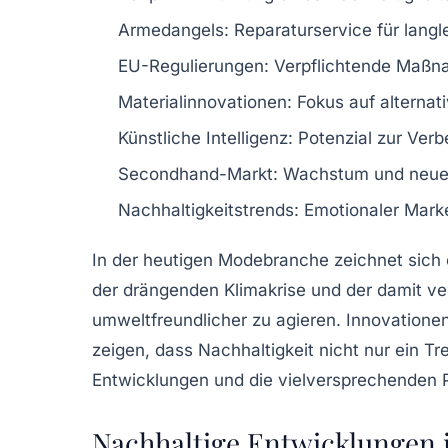
Armedangels
:
Reparaturservice
für lang
EU-Regulierungen
: Verpflichtende Maßn
Materialinnovationen
: Fokus auf alternat
Künstliche Intelligenz
: Potenzial zur Ver
Secondhand-Markt
: Wachstum und neue
Nachhaltigkeitstrends
: Emotionaler Mark
In der heutigen Modebranche zeichnet sich 
der drängenden
Klimakrise
und der damit v
umweltfreundlicher zu agieren.
Innovatione
zeigen, dass Nachhaltigkeit nicht nur ein T
Entwicklungen und die vielversprechenden 
Nachhaltige Entwicklungen 