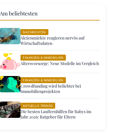
Am beliebtesten
NACHRICHTEN
Aktienmärkte reagieren nervös auf
Wirtschaftsdaten
FINANZEN & IMMOBILIEN
Altersvorsorge: Neue Modelle im Vergleich
FINANZEN & IMMOBILIEN
Crowdfunding wird beliebter bei
Immobilienprojekten
AKTUELLE TRENDS
Die besten Lauflernhilfen für Babys im
Jahr 2026: Ratgeber für Eltern