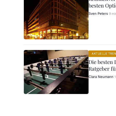
besten Opt
Sven Peters
9 mi
AKTUELLE TRE
Die besten 
Ratgeber fü
Clara Neumann