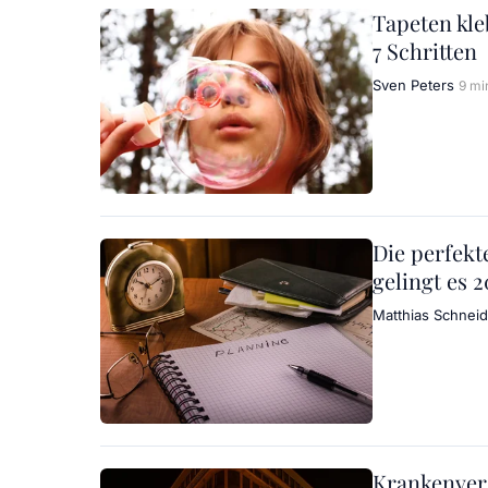
Tapeten kle
7 Schritten
Sven Peters
9 mi
Die perfekt
gelingt es 
Matthias Schneid
Krankenvers