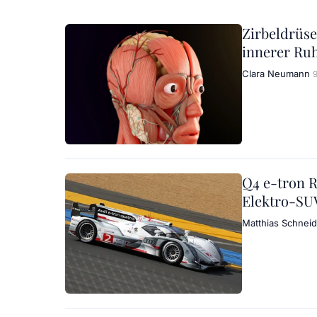
Zirbeldrüse
innerer Ru
Clara Neumann
Q4 e-tron R
Elektro-SUV
Matthias Schneid