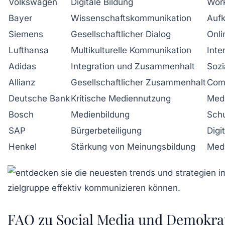
Volkswagen
Digitale Bildung
Work
Bayer
Wissenschaftskommunikation
Auf
Siemens
Gesellschaftlicher Dialog
Onli
Lufthansa
Multikulturelle Kommunikation
Inte
Adidas
Integration und Zusammenhalt
Sozi
Allianz
Gesellschaftlicher Zusammenhalt
Com
Deutsche Bank
Kritische Mediennutzung
Med
Bosch
Medienbildung
Schu
SAP
Bürgerbeteiligung
Digi
Henkel
Stärkung von Meinungsbildung
Med
FAQ zu Social Media und Demokra