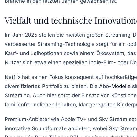
Branche in den letzten Jahren gewachsen ist.
Vielfalt und technische Innovatio
Im Jahr 2025 stellen die meisten großen Streaming-Di
verbesserter Streaming-Technologie sorgt für ein op
Kauf- und Leihoptionen sowie einem Ökosystem, das m
Nutzer sich etwa einen speziellen Indie-Film- oder
Netflix hat seinen Fokus konsequent auf hochkarätige O
diversifiziertes Portfolio zu bieten. Die Abo-
Modelle
si
Streaming. Auch hier sorgt der Einsatz von Künstlicher 
familienfreundlichen Inhalten, klar geregelten Kind
Premium-Anbieter wie Apple TV+ und Sky Stream setze
innovative Soundformate anbieten, wobei Sky Stream 