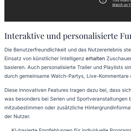
Interaktive und personalisierte F
Die Benutzerfreundlichkeit und das Nutzererlebnis s
Einsatz von künstlicher Intelligenz
erhalten
Zuschauer 
basieren. Auch personalisierte Trailer und Playlists
durch gemeinsame Watch-Partys, Live-Kommentare od
Diese innovativen Features tragen dazu bei, dass si
was besonders bei Serien und Sportveranstaltungen b
mitzubestimmen oder zusätzliche Hintergrundinformati
der Nutzer.
KI-basierte Empfehlungen für individuelle Progra