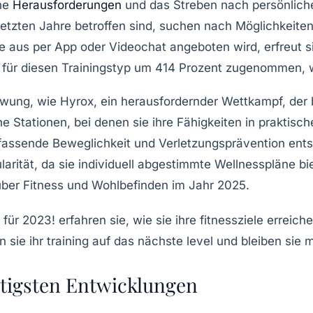
che
Herausforderungen
und das Streben nach persönlich
tzten Jahre betroffen sind, suchen nach Möglichkeiten
 aus per App oder Videochat angeboten wird, erfreut si
 für diesen Trainingstyp um
414 Prozent
zugenommen, wa
hwung, wie
Hyrox
, ein herausfordernder Wettkampf, der
ne Stationen, bei denen sie ihre Fähigkeiten in prakti
umfassende Beweglichkeit und Verletzungsprävention ent
arität, da sie individuell abgestimmte
Wellnesspläne
bie
er Fitness und Wohlbefinden im Jahr 2025.
htigsten Entwicklungen