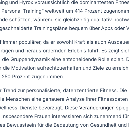
ning
und
Hyrox
voraussichtlich die dominantesten Fitne
Personal Training“ weltweit um
414 Prozent
zugenommen
 schätzen, während sie gleichzeitig qualitativ hochwer
geschneiderte Trainingspläne bequem über Apps oder V
 immer populärer, da er sowohl
Kraft
als auch
Ausdaue
artigen und herausfordernden Erlebnis führt. Es zeigt 
i die
Gruppendynamik
eine entscheidende Rolle spielt. 
m die Motivation aufrechtzuerhalten und Ziele zu errei
u
250 Prozent
zugenommen.
er Trend zur
personalisierte, datenzentrierte Fitness
. Di
ele Menschen eine genauere Analyse ihrer Fitnessdaten
 Wellness-Dienste bevorzugt. Diese
Veränderungen
spieg
r. Insbesondere Frauen interessieren sich zunehmend fü
ues Bewusstsein für die Bedeutung von
Gesundheit und 