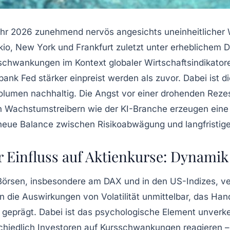
ahr 2026 zunehmend nervös angesichts uneinheitlicher
o, New York und Frankfurt zuletzt unter erheblichem Dr
schwankungen
im Kontext globaler Wirtschaftsindikato
k Fed stärker einpreist werden als zuvor. Dabei ist die
olumen
nachhaltig. Die Angst vor einer drohenden Rezes
n Wachstumstreibern wie der KI-Branche erzeugen eine 
 neue Balance zwischen Risikoabwägung und langfristige
Einfluss auf Aktienkurse: Dynamik
örsen, insbesondere am DAX und in den US-Indizes, ver
n die Auswirkungen von Volatilität unmittelbar, das
Han
 geprägt. Dabei ist das psychologische Element unverk
chiedlich Investoren auf Kursschwankungen reagieren – 