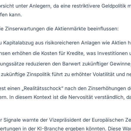
sicht unter Anlegern, da eine restriktivere Geldpoliti
fen kann.
wie Zinserwartungen die Aktienmärkte beeinflussen:
u Kapitalabzug aus risikoreicheren Anlagen wie Aktien 
insen erhöhen die Kosten für Kredite, was Investition
rungssätze reduzieren den Barwert zukünftiger Gewinne,
 zukünftige Zinspolitik führt zu erhöhter Volatilität und
uest einen „Realitätsschock“ nach den Zinserhöhungen 
ichern. In diesem Kontext ist die Nervosität verständli
er Signale warnte der Vizepräsident der Europäischen Ze
ertungen in der KI-Branche ergeben könnten. Diese Wa