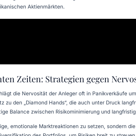
rikanischen Aktienmärkten.
nten Zeiten: Strategien gegen Nervo
hlägt die
Nervosität
der Anleger oft in Panikverkäufe um
 zu den „Diamond Hands“, die auch unter Druck langfris
htige Balance zwischen Risikominimierung und langfrist
istige, emotionale Marktreaktionen zu setzen, sondern di
rsifikation des Portfolios, um Risiken breit zu streuen