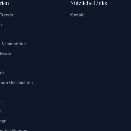
rien
Nützliche Links
 Trends
Kontakt
n
 & Immobilien
/ Mode
t
eit
rende Geschichten
il
t
hten
he Anleitungen