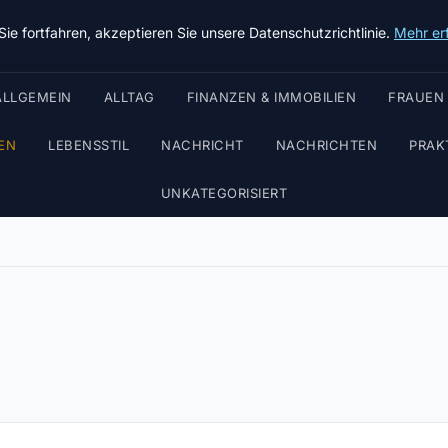
Taz Nrw
ie fortfahren, akzeptieren Sie unsere Datenschutzrichtlinie.
Mehr er
ALLGEMEIN
ALLTAG
FINANZEN & IMMOBILIEN
FRAUEN
EN
LEBENSSTIL
NACHRICHT
NACHRICHTEN
PRAK
UNKATEGORISIERT