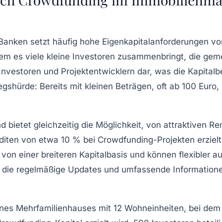
Banken setzt häufig hohe Eigenkapitalanforderungen vor
dem es viele kleine Investoren zusammenbringt, die geme
Investoren und Projektentwicklern dar, was die Kapitalb
iegshürde: Bereits mit kleinen Beträgen, oft ab 100 Euro, 
nd bietet gleichzeitig die Möglichkeit, von attraktiven 
enditen von etwa 10 % bei Crowdfunding-Projekten erzie
n von einer breiteren Kapitalbasis und können flexibler
die regelmäßige Updates und umfassende Informationen 
ines Mehrfamilienhauses mit 12 Wohneinheiten, bei dem 