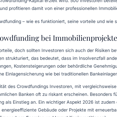
owdfunding-Kapital erzielt wird. 500 Investoren beteilig
% und profitieren damit von einer professionellen Immo
owdfunding bei Immobilienprojekte
rteile, doch sollten Investoren sich auch der Risiken b
en strukturiert, das bedeutet, dass im Insolvenzfall an
rungen, Kostensteigerungen oder behördliche Genehmig
e Einlagensicherung wie bei traditionellen Bankeinlagen,
ilität des Crowdfundings Investoren, mit vergleichsweis
mlichen Banken oft zu riskant erscheinen. Besonders fü
ing als Einstieg an. Ein wichtiger Aspekt 2026 ist zud
 energieeffiziente Gebäude oder Projekte mit erneuerb