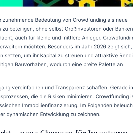
die zunehmende Bedeutung von Crowdfunding als neue
 zu beteiligen, ohne selbst Großinvestoren oder Banken
cht, auch für kleine und mittlere Anleger. Crowdfundi
s erweitern möchten. Besonders im Jahr 2026 zeigt sich,
n setzen, um ihr Kapital zu streuen und attraktive Rend
altigen Bauvorhaben, wodurch eine breite Palette an
Zugang vereinfachen und Transparenz schaffen. Gerade i
gsprozessen, die die Risiken minimieren. Crowdfunding i
lassischen Immobilienfinanzierung. Im Folgenden beleuc
ser dynamischen Entwicklung zu zeichnen.
kt – neue Chancen für Investoren