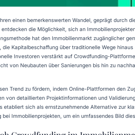
 Jahren einen bemerkenswerten Wandel, geprägt durch 
ntdecken die Möglichkeit, sich an Immobilienprojekten
ungsmethode hat den Immobilienmarkt zugänglicher gema
, die Kapitalbeschaffung über traditionelle Wege hinau
onelle Investoren verstärkt auf Crowdfunding-Plattforme
e reicht von Neubauten über Sanierungen bis hin zu nachh
diesen Trend zu fördern, indem Online-Plattformen den 
en von detaillierten Projektinformationen und Validierun
s etabliert sich als ernstzunehmende Alternative zur k
 bei Immobilienprojekten, um ein umfassendes Bild die
rch Crowdfunding im Immobilienmar