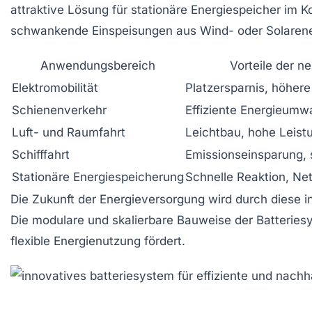
attraktive Lösung für stationäre Energiespeicher im 
schwankende Einspeisungen aus Wind- oder Solarenerg
Anwendungsbereich
Vorteile der n
Elektromobilität
Platzersparnis, höhere
Schienenverkehr
Effiziente Energieumw
Luft- und Raumfahrt
Leichtbau, hohe Leist
Schifffahrt
Emissionseinsparung, 
Stationäre Energiespeicherung
Schnelle Reaktion, Netz
Die Zukunft der Energieversorgung wird durch diese
i
Die modulare und skalierbare Bauweise der Batteries
flexible Energienutzung fördert.